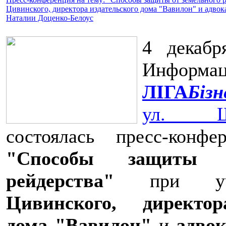
Цивинского, директора издательского дома "Вавилон" и адво
Наталии Доценко-Белоус
4 декаб
Информац
ЛІГА
Біз
ул. Ш
состоялась пресс-конф
"Способы защиты о
рейдерства"
при уч
Цивинского, директор
дома "Вавилон"
и
адво