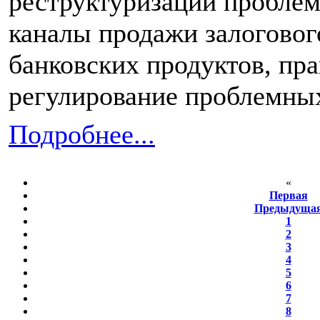
реструктуризации проблем
каналы продажи залоговог
банковских продуктов, пр
регулирование проблемных
Подробнее...
«
Первая
Предыдуща
1
2
3
4
5
6
7
8