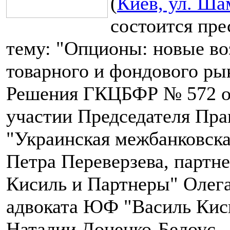
(
Киев, ул. Ша
состоится пре
тему: "Опционы: новые в
товарного и фондового рын
Решения ГКЦБФР № 572 от 
участии Председателя Пр
"Украинская межбанковска
Петра Переверзева, парт
Кисиль и Партнеры" Олег
адвоката ЮФ "Василь Кис
Наталии Доценко-Белоус.