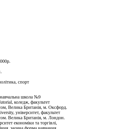
000р.
.
тво, політика, спорт
 навчальна школа №9
utorial, коледж, факультет
сом, Велика Британія, м. Оксфорд.
versity, університет, факультет
сом. Велика Британія, м. Лондон.
ситет економіки та торгівлі,
іння, заочна форма навчання.