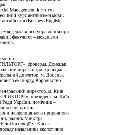
цьк.
ercial Management, інститут
есійний курс англійської мови.
 англійської (Business English
демія державного управління при
аїни, факультет – механізми
вління.
ємство
ЛЬТОРГ», брокер,м. Донецьк
ральний директор, м. Донецьк
еральний директор, м. Донецьк
ьтант з експорту, Королівство
енеральний директор, м. Київ
ЕРРИБТОРГ», президент, м. Київ
 Ради України, помічник –
дного депутата.
орони навколишнього природного
ни, радник Міністра.
чної інспекції м. Києва.
осаду начальника екологічної
.