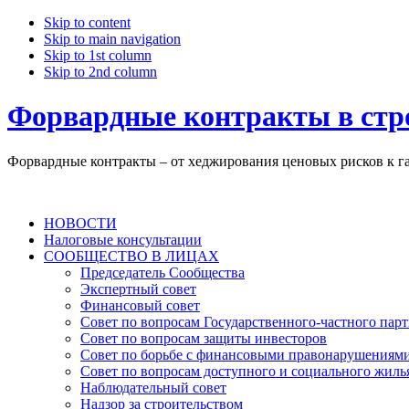
Skip to content
Skip to main navigation
Skip to 1st column
Skip to 2nd column
Форвардные контракты в стр
Форвардные контракты – от хеджирования ценовых рисков к г
НОВОСТИ
Налоговые консультации
СООБЩЕСТВО В ЛИЦАХ
Председатель Сообщества
Экспертный совет
Финансовый совет
Совет по вопросам Государственного-частного парт
Совет по вопросам защиты инвесторов
Совет по борьбе с финансовыми правонарушениям
Совет по вопросам доступного и социального жиль
Наблюдательный совет
Надзор за строительством