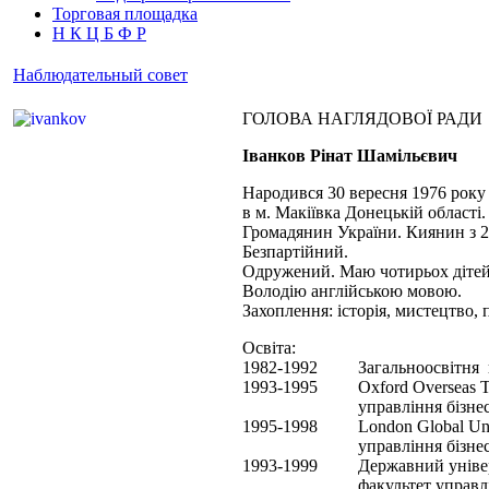
Торговая площадка
Н К Ц Б Ф Р
Наблюдательный совет
ГОЛОВА НАГЛЯДОВОЇ РАДИ
Іванков Рінат Шамільєвич
Народився 30 вересня 1976 року
в м. Макіївка Донецькій області.
Громадянин України. Киянин з 2
Безпартійний.
Одружений. Маю чотирьох дітей
Володію англійською мовою.
Захоплення: історія, мистец
Освіта:
1982-1992
Загальноосвітня
1993-1995
Oxford Overseas T
управління бізне
1995-1998
London Global Uni
управління бізне
1993-1999
Державний універ
факультет управл