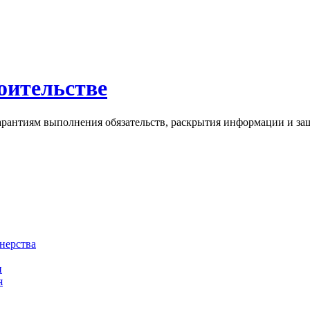
оительстве
арантиям выполнения обязательств, раскрытия информации и за
нерства
и
я