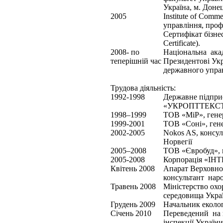
Україна, м. Доне
2005
Institute of Comm
управління, проф
Сертифікат бізнес
Certificate).
2008- по
Національна ака
теперішній час
Президентові Укр
державного упра
Трудова діяльність:
1992-1998
Державне підпри
«УКРОПТТЕКСТИ
1998–1999
ТОВ «МіР», гене
1999-2001
ТОВ «Соні», ген
2002-2005
Nokos AS, консул
Норвегії
2005–2008
ТОВ «Євробуд», г
2005-2008
Корпорація «ІНТ
Квітень 2008
Апарат Верховної
консультант наро
Травень 2008
Міністерство ох
середовища Украї
Грудень 2009
Начальник екологі
Січень 2010
Переведений на п
інспекції України